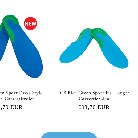
en Sport Dress Style
ICB Bleu Green Sport Full Length
th Correctiezolen
Correctiezolen
rmale
8,70 EUR
Normale
€38,70 EUR
js
prijs