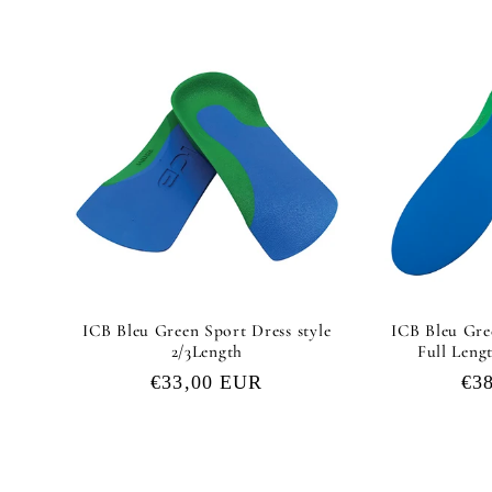
ICB Bleu Green Sport Dress style
ICB Bleu Gre
2/3Length
Full Leng
Normale
€33,00 EUR
No
€3
prijs
pri