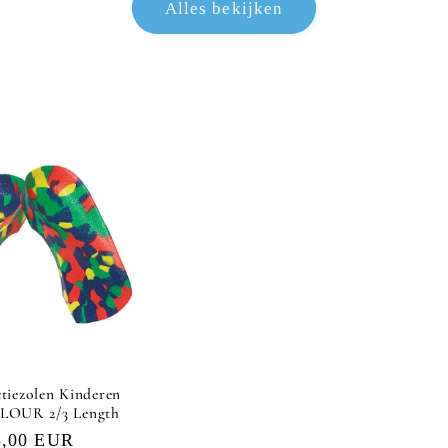
Alles bekijken
tiezolen Kinderen
OUR 2/3 Length
rmale
3,00 EUR