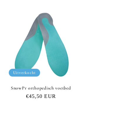
Uitverkocht
SnowPr orthopedisch voetbed
Normale
€45,50 EUR
prijs