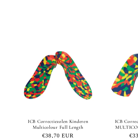
ICB Correctiezolen Kinderen
ICB Correc
Multicolour Full Length
MULTICOL
Normale
€38,70 EUR
No
€3