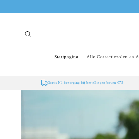
Meteen
naar de
content
Startpagina
Alle Correctiezolen en A
Gratis NL bezorging bij bestellingen boven €75